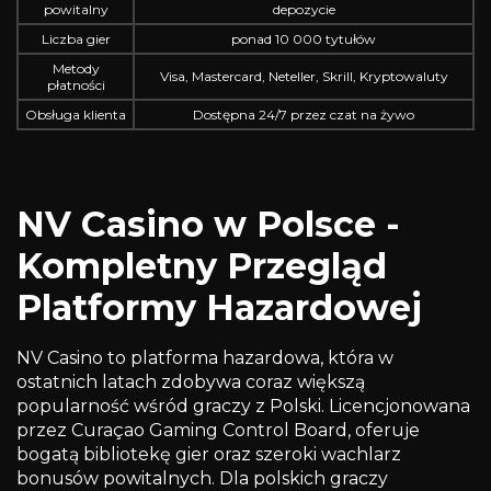
powitalny
depozycie
Liczba gier
ponad 10 000 tytułów
Metody
Visa, Mastercard, Neteller, Skrill, Kryptowaluty
płatności
Obsługa klienta
Dostępna 24/7 przez czat na żywo
NV Casino w Polsce -
Kompletny Przegląd
Platformy Hazardowej
NV Casino to platforma hazardowa, która w
ostatnich latach zdobywa coraz większą
popularność wśród graczy z Polski. Licencjonowana
przez Curaçao Gaming Control Board, oferuje
bogatą bibliotekę gier oraz szeroki wachlarz
bonusów powitalnych. Dla polskich graczy