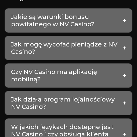
Jakie są warunki bonusu
powitalnego w NV Casino?
Bonus powitalny w NV Casino obejmuje trzy
etapy depozytów. Pierwszy depozyt daje 100%
Jak mogę wycofać pieniądze z NV
bonusu do 2 300 PLN plus 100 darmowych
Casino?
spinów (minimum 50 PLN). Drugi depozyt
oferuje 75% bonusu do 2 300 PLN z 25
NV Casino akceptuje szeroką gamę metod
darmowymi spinami lub 125% do 2 300 PLN z
płatności do wypłat. Dostępne są tradycyjne
Czy NV Casino ma aplikację
50 spinami. Trzeci depozyt to 120% bonusu do
karty kredytowe (Visa, Mastercard, Maestro),
mobilną?
4 600 PLN plus 75 darmowych spinów
portfele elektroniczne (Neteller, Skrill,
(minimum 100 PLN). Wszystkie bonusy
Paysafecard, MiFinity), przelewy bankowe
Tak, NV Casino jest w pełni kompatybilne z
gotówkowe wymagają obrotu 40-krotności, a
(Bank Transfer, Rapid Transfer, Revolut) oraz
urządzeniami mobilnymi. Możesz grać
Jak działa program lojalnościowy
wygrane z darmowych spinów 30-krotności.
kryptowaluty (Bitcoin, Ethereum, Litecoin,
bezpośrednio przez przeglądarkę na iOS i
NV Casino?
Ważne jest, że bonus ważny jest tylko przez 5
Dogecoin, Tether, USD Coin, Toncoin, TRON).
Androidzie bez konieczności pobierania
dni od aktywacji.
Dla polskich graczy dostępne są również
aplikacji. Dla użytkowników Androida dostępna
Program lojalnościowy w NV Casino oferuje 99
lokalne metody takie jak Revolut, MiFinity i
jest oficjalna aplikacja mobilna NV Casino
poziomów podzielonych na 6 rang. Gracze
W jakich językach dostępne jest
Rapid Transfer. Warto wiedzieć, że niektórzy
(wymaga Android 8.0 lub wyżej), która oferuje
zarabiają 1 punkt za każde wydane 50 PLN. Im
NV Casino i czy obsługa klienta