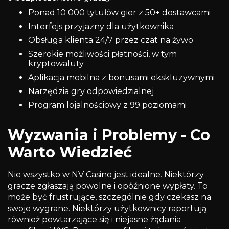
Ponad 10 000 tytułów gier z 50+ dostawcami
Interfejs przyjazny dla użytkownika
Obsługa klienta 24/7 przez czat na żywo
Szerokie możliwości płatności, w tym
kryptowaluty
Aplikacja mobilna z bonusami ekskluzywnymi
Narzędzia gry odpowiedzialnej
Program lojalnościowy z 99 poziomami
Wyzwania i Problemy - Co
Warto Wiedzieć
Nie wszystko w NV Casino jest idealne. Niektórzy
gracze zgłaszają powolne i opóźnione wypłaty. To
może być frustrujące, szczególnie gdy czekasz na
swoje wygrane. Niektórzy użytkownicy raportują
również powtarzające się i niejasne żądania