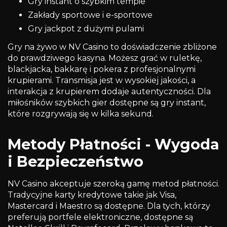
Gry instant o szybkim tempie
Zakłady sportowe i e-sportowe
Gry jackpot z dużymi pulami
Gry na żywo w NV Casino to doświadczenie zbliżone
do prawdziwego kasyna. Możesz grać w ruletkę,
blackjacka, bakkarę i pokera z profesjonalnymi
krupierami. Transmisja jest w wysokiej jakości, a
interakcja z krupierem dodaje autentyczności. Dla
miłośników szybkich gier dostępne są gry instant,
które rozgrywają się w kilka sekund.
Metody Płatności - Wygoda
i Bezpieczeństwo
NV Casino akceptuje szeroką gamę metod płatności.
Tradycyjne karty kredytowe takie jak Visa,
Mastercard i Maestro są dostępne. Dla tych, którzy
preferują portfele elektroniczne, dostępne są