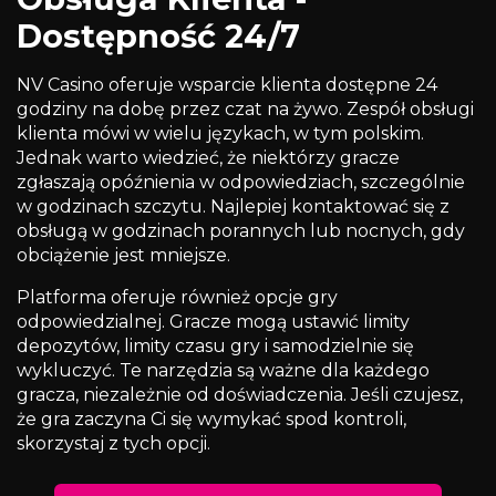
Dostępność 24/7
NV Casino oferuje wsparcie klienta dostępne 24
godziny na dobę przez czat na żywo. Zespół obsługi
klienta mówi w wielu językach, w tym polskim.
Jednak warto wiedzieć, że niektórzy gracze
zgłaszają opóźnienia w odpowiedziach, szczególnie
w godzinach szczytu. Najlepiej kontaktować się z
obsługą w godzinach porannych lub nocnych, gdy
obciążenie jest mniejsze.
Platforma oferuje również opcje gry
odpowiedzialnej. Gracze mogą ustawić limity
depozytów, limity czasu gry i samodzielnie się
wykluczyć. Te narzędzia są ważne dla każdego
gracza, niezależnie od doświadczenia. Jeśli czujesz,
że gra zaczyna Ci się wymykać spod kontroli,
skorzystaj z tych opcji.