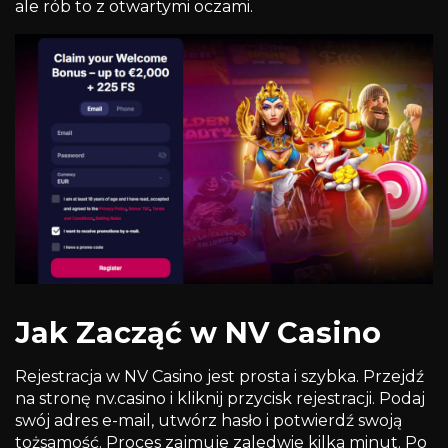
ale rób to z otwartymi oczami.
Jak Zacząć w NV Casino
Rejestracja w NV Casino jest prosta i szybka. Przejdź
na stronę nv.casino i kliknij przycisk rejestracji. Podaj
swój adres e-mail, utwórz hasło i potwierdź swoją
tożsamość. Proces zajmuje zaledwie kilka minut. Po